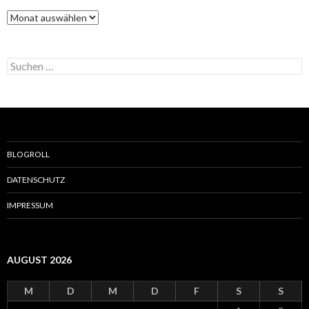
r
A
i
r
e
c
n
h
S
i
u
v
c
h
e
n
n
a
BLOGROLL
c
h
DATENSCHUTZ
:
IMPRESSUM
AUGUST 2026
M
D
M
D
F
S
S