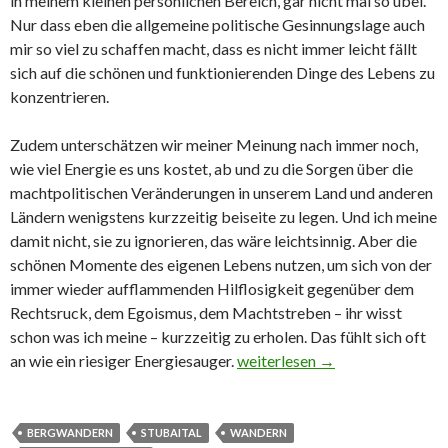
in meinem kleinen persönlichen Bereich, gar nicht mal so übel.
Nur dass eben die allgemeine politische Gesinnungslage auch
mir so viel zu schaffen macht, dass es nicht immer leicht fällt
sich auf die schönen und funktionierenden Dinge des Lebens zu
konzentrieren.
Zudem unterschätzen wir meiner Meinung nach immer noch,
wie viel Energie es uns kostet, ab und zu die Sorgen über die
machtpolitischen Veränderungen in unserem Land und anderen
Ländern wenigstens kurzzeitig beiseite zu legen. Und ich meine
damit nicht, sie zu ignorieren, das wäre leichtsinnig. Aber die
schönen Momente des eigenen Lebens nutzen, um sich von der
immer wieder aufflammenden Hilflosigkeit gegenüber dem
Rechtsruck, dem Egoismus, dem Machtstreben – ihr wisst
schon was ich meine – kurzzeitig zu erholen. Das fühlt sich oft
an wie ein riesiger Energiesauger.
2024 – ein sehr persönlicher R
weiterlesen
→
BERGWANDERN
STUBAITAL
WANDERN