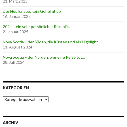
21. März 2025
Der Hopfensee, kein Geheimtipp
16. Januar 2025
2024 – ein sehr persönlicher Rückblick
2. Januar 2025
Nova Scotia – der Süden, die Küsten und ein Highlight
11. August 2024
Nova Scotia – der Norden, wer eine Reise tut…
28. Juli 2024
KATEGORIEN
K
a
t
e
g
ARCHIV
o