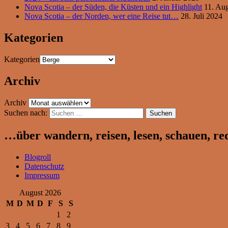
Nova Scotia – der Süden, die Küsten und ein Highlight
11. Au
Nova Scotia – der Norden, wer eine Reise tut…
28. Juli 2024
Kategorien
Kategorien
Archiv
Archiv
Suchen nach:
…über wandern, reisen, lesen, schauen, r
Blogroll
Datenschutz
Impressum
August 2026
M
D
M
D
F
S
S
1
2
3
4
5
6
7
8
9