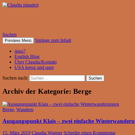
Claudia plaudert
Suchen
Springe zum Inhalt
Primäres Menü
4aus7
English Blog
Über Claudia/Kontakt
USA kreuz und quer
Suchen nach:
Archiv der Kategorie: Berge
Berge
,
Wandern
Ausgangspunkt Klais – zwei einfache Winterwander
15. März 2019
Claudia Wagner
Schreibe einen Kommentar