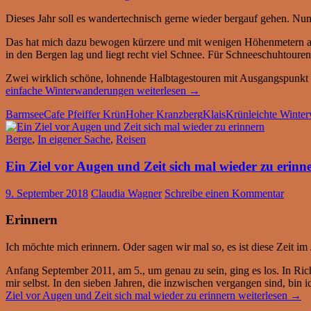
Dieses Jahr soll es wandertechnisch gerne wieder bergauf gehen. Nun
Das hat mich dazu bewogen kürzere und mit wenigen Höhenmetern aus
in den Bergen lag und liegt recht viel Schnee. Für Schneeschuhtouren
Zwei wirklich schöne, lohnende Halbtagestouren mit Ausgangspunkt 
einfache Winterwanderungen
weiterlesen
→
Barmsee
Cafe Pfeiffer Krün
Hoher Kranzberg
Klais
Krün
leichte Winte
Berge
,
In eigener Sache
,
Reisen
Ein Ziel vor Augen und Zeit sich mal wieder zu erinn
9. September 2018
Claudia Wagner
Schreibe einen Kommentar
Erinnern
Ich möchte mich erinnern. Oder sagen wir mal so, es ist diese Zeit im 
Anfang September 2011, am 5., um genau zu sein, ging es los. In Richt
mir selbst. In den sieben Jahren, die inzwischen vergangen sind, bin
Ziel vor Augen und Zeit sich mal wieder zu erinnern
weiterlesen
→