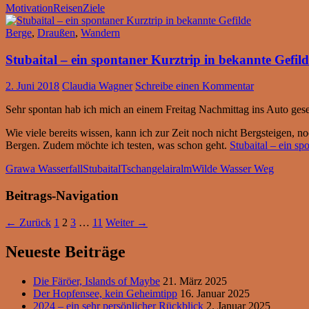
Motivation
Reisen
Ziele
Berge
,
Draußen
,
Wandern
Stubaital – ein spontaner Kurztrip in bekannte Gefild
2. Juni 2018
Claudia Wagner
Schreibe einen Kommentar
Sehr spontan hab ich mich an einem Freitag Nachmittag ins Auto geset
Wie viele bereits wissen, kann ich zur Zeit noch nicht Bergsteigen, 
Bergen. Zudem möchte ich testen, was schon geht.
Stubaital – ein sp
Grawa Wasserfall
Stubaital
Tschangelairalm
Wilde Wasser Weg
Beitrags-Navigation
← Zurück
1
2
3
…
11
Weiter →
Neueste Beiträge
Die Färöer, Islands of Maybe
21. März 2025
Der Hopfensee, kein Geheimtipp
16. Januar 2025
2024 – ein sehr persönlicher Rückblick
2. Januar 2025